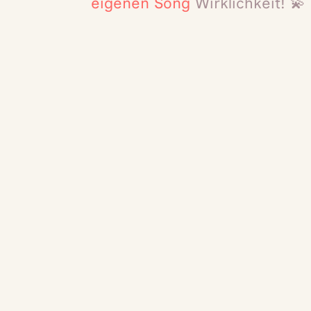
eigenen Song
Wirklichkeit! 💫
“All that matters is that you are making something
you love, to the best of your ability, here and now.”
-
Rick Rubin
Book your first session! 💛
Deine eigene Studioaufnahme!